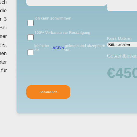
auch
die
Ich kann schwimmen
e 3
 Bei
100% Vorkasse zur Bestätigung
ner
Kurs Datum
rs,
Ich habe
gelesen und akzeptiere
AGB's
die
sie.
nen
Gesamtbetra
eter
€45
für
Abschicken