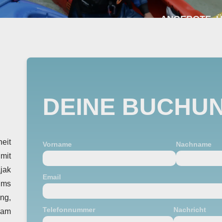
ANGEBOTE
Ü
DEINE BUCHU
eit
Vorname
Nachname
mit
jak
Email
 ums
ng,
Telefonnummer
Nachricht
 am